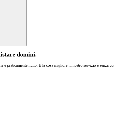
istare domini.
te è praticamente nullo. E la cosa migliore: il nostro servizio è senza cos